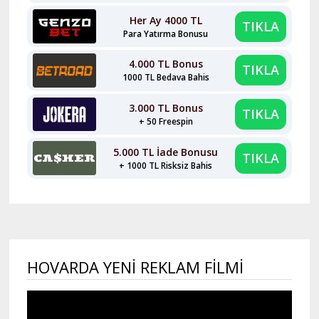
Her Ay 4000 TL
TIKLA
Para Yatırma Bonusu
4.000 TL Bonus
TIKLA
1000 TL Bedava Bahis
3.000 TL Bonus
TIKLA
+ 50 Freespin
5.000 TL İade Bonusu
TIKLA
+ 1000 TL Risksiz Bahis
HOVARDA YENI REKLAM FILMI