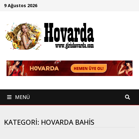
İçeriğe
9 Ağustos 2026
geç
MENÜ
KATEGORI:
HOVARDA BAHIS