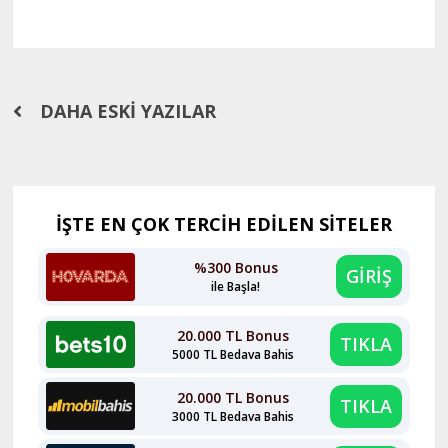
Yazı
DAHA ESKI YAZILAR
gezinmesi
İŞTE EN ÇOK TERCİH EDİLEN SİTELER
%300 Bonus
GİRİŞ
ile Başla!
20.000 TL Bonus
TIKLA
5000 TL Bedava Bahis
20.000 TL Bonus
TIKLA
3000 TL Bedava Bahis