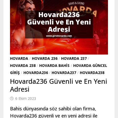
HOVARDA
/
HOVARDA 236
/
HOVARDA 237
/
HOVARDA 238
/
HOVARDA BAHIS
/
HOVARDA GÜNCEL
GIRIŞ
/
HOVARDA236
/
HOVARDA237
/
HOVARDA238
Hovarda236 Güvenli ve En Yeni
Adresi
6 Ekim 2023
Bahis dünyasında söz sahibi olan firma,
Hovarda236 güvenli ve en yeni adresi ile