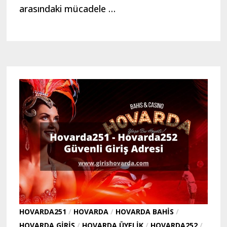
arasındaki mücadele …
HOVARDA251
/
HOVARDA
/
HOVARDA BAHIS
/
HOVARDA GIRIŞ
/
HOVARDA ÜYELIK
/
HOVARDA252
/