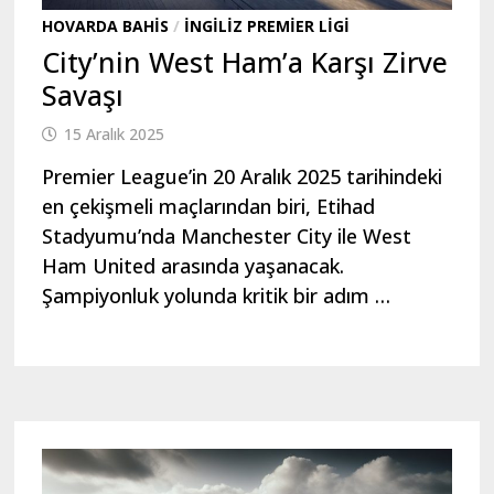
HOVARDA BAHIS
/
İNGILIZ PREMIER LIGI
City’nin West Ham’a Karşı Zirve
Savaşı
15 Aralık 2025
Premier League’in 20 Aralık 2025 tarihindeki
en çekişmeli maçlarından biri, Etihad
Stadyumu’nda Manchester City ile West
Ham United arasında yaşanacak.
Şampiyonluk yolunda kritik bir adım …