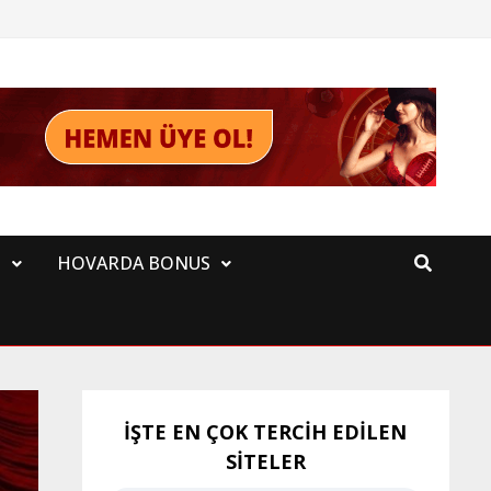
I
HOVARDA BONUS
İŞTE EN ÇOK TERCİH EDİLEN
SİTELER