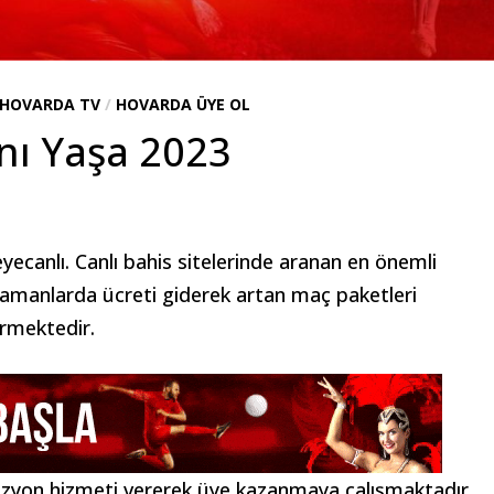
HOVARDA TV
/
HOVARDA ÜYE OL
nı Yaşa 2023
yecanlı. Canlı bahis sitelerinde aranan en önemli
 zamanlarda ücreti giderek artan maç paketleri
irmektedir.
evizyon hizmeti vererek üye kazanmaya çalışmaktadır.