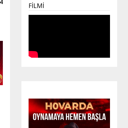
post:
4
FILMI