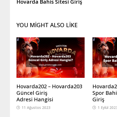
post:
Hovarda Bahis Sitesi Giriş
gezinmesi
YOU MIGHT ALSO LIKE
Hovarda202 – Hovarda203
Hovarda2
Güncel Giriş
Spor Bahi
Adresi Hangisi
Giriş
11 Ağustos 2023
1 Eylül 202