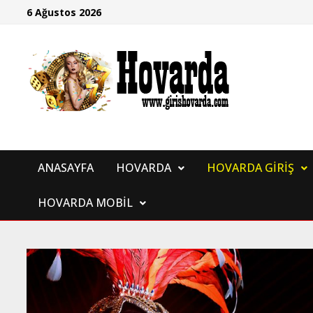
İçeriğe
6 Ağustos 2026
geç
ANASAYFA
HOVARDA
HOVARDA GIRIŞ
HOVARDA MOBIL