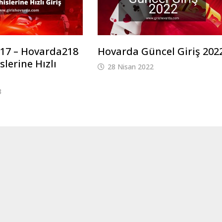
17 – Hovarda218
Hovarda Güncel Giriş 202
slerine Hızlı
28 Nisan 2022
3