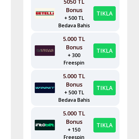
5050 TL
Bonus
TIKLA
+ 500 TL
Bedava Bahis
5.000 TL
Bonus
TIKLA
+ 300
Freespin
5.000 TL
Bonus
TIKLA
+ 500 TL
Bedava Bahis
5.000 TL
Bonus
TIKLA
+ 150
Freespin