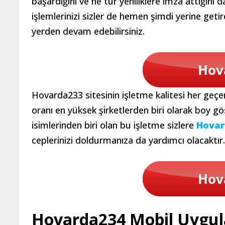
başardığını ve ne tür yeniliklere imza attığını 
işlemlerinizi sizler de hemen şimdi yerine getire
yerden devam edebilirsiniz.
Hovarda233 sitesinin işletme kalitesi her geç
oranı en yüksek şirketlerden biri olarak boy 
isimlerinden biri olan bu işletme sizlere
Hovar
ceplerinizi doldurmanıza da yardımcı olacaktır
Hovarda234 Mobil Uygu