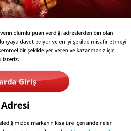
verin olumlu puan verdiği adreslerden biri olan
r dünyaya davet ediyor ve en iyi şekilde misafir etmeyi
ükemmel bir şekilde yer veren ve kazanmanız için
 isteriz.
 Adresi
celediğimizde markanın kısa üre içerisinde neler