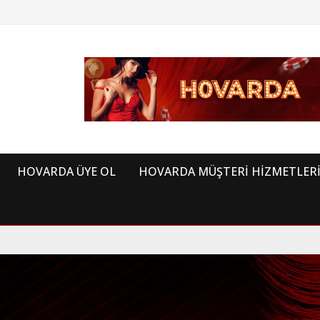
HOVARDA ÜYE OL
HOVARDA MÜŞTERI HIZMETLER