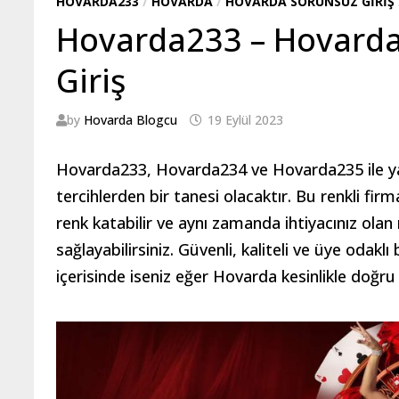
HOVARDA233
/
HOVARDA
/
HOVARDA SORUNSUZ GIRIŞ
Hovarda233 – Hovarda2
Giriş
by
Hovarda Blogcu
19 Eylül 2023
Hovarda233, Hovarda234 ve Hovarda235 ile ya
tercihlerden bir tanesi olacaktır. Bu renkli firma
renk katabilir ve aynı zamanda ihtiyacınız olan
sağlayabilirsiniz. Güvenli, kaliteli ve üye odaklı 
içerisinde iseniz eğer Hovarda kesinlikle doğru 