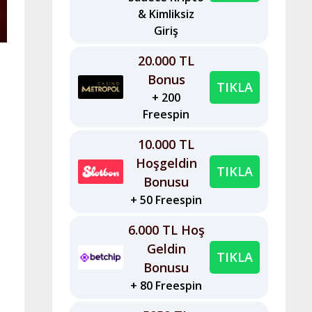
& Kimliksiz
Giriş
20.000 TL
Bonus
TIKLA
+ 200
Freespin
10.000 TL
Hoşgeldin
TIKLA
Bonusu
+ 50 Freespin
6.000 TL Hoş
Geldin
TIKLA
Bonusu
+ 80 Freespin