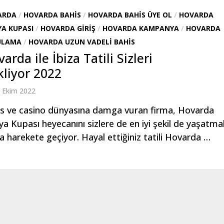
ARDA
/
HOVARDA BAHIS
/
HOVARDA BAHIS ÜYE OL
/
HOVARDA
A KUPASI
/
HOVARDA GIRIŞ
/
HOVARDA KAMPANYA
/
HOVARDA
ULAMA
/
HOVARDA UZUN VADELI BAHIS
arda ile İbiza Tatili Sizleri
kliyor 2022
 Ekim 2022
s ve casino dünyasına damga vuran firma, Hovarda
a Kupası heyecanını sizlere de en iyi şekil de yaşatma
a harekete geçiyor. Hayal ettiğiniz tatili Hovarda …