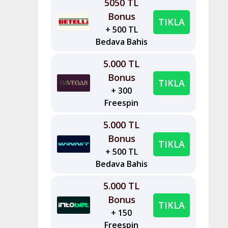
5050 TL
Bonus
TIKLA
+ 500 TL
Bedava Bahis
5.000 TL
Bonus
TIKLA
+ 300
Freespin
5.000 TL
Bonus
TIKLA
+ 500 TL
Bedava Bahis
5.000 TL
Bonus
TIKLA
+ 150
Freespin