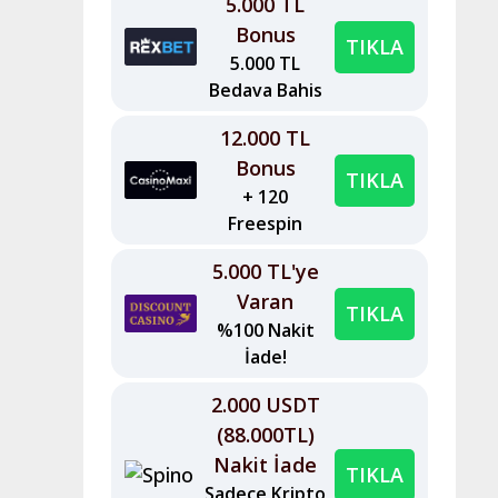
5.000 TL
Bonus
TIKLA
5.000 TL
Bedava Bahis
12.000 TL
Bonus
TIKLA
+ 120
Freespin
5.000 TL'ye
Varan
TIKLA
%100 Nakit
İade!
2.000 USDT
(88.000TL)
Nakit İade
TIKLA
Sadece Kripto