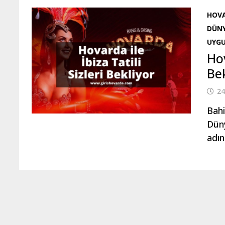
HOV
DÜNY
UYG
Hov
Be
24
Bahi
Düny
adın