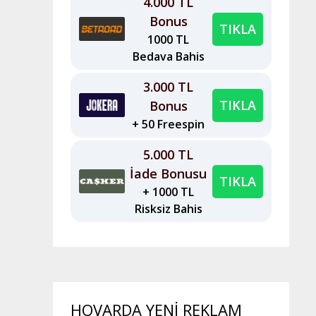
4.000 TL
Bonus
TIKLA
1000 TL
Bedava Bahis
3.000 TL
TIKLA
Bonus
+ 50 Freespin
5.000 TL
İade Bonusu
TIKLA
+ 1000 TL
Risksiz Bahis
HOVARDA YENI REKLAM