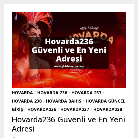
HOVARDA
/
HOVARDA 236
/
HOVARDA 237
/
HOVARDA 238
/
HOVARDA BAHIS
/
HOVARDA GÜNCEL
GIRIŞ
/
HOVARDA236
/
HOVARDA237
/
HOVARDA238
Hovarda236 Güvenli ve En Yeni
Adresi