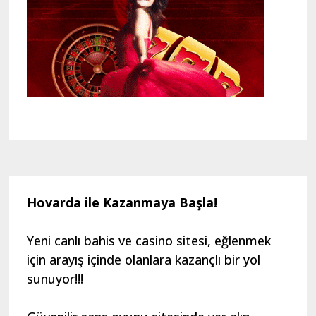
Hovarda ile Kazanmaya Başla!
Yeni canlı bahis ve casino sitesi, eğlenmek
için arayış içinde olanlara kazançlı bir yol
sunuyor!!!