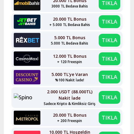
20.000 TL Bonus
TIKLA
3000 TL Bedava Bahis
20.000 TL Bonus
TIKLA
+ 5.000 TL Bedava Bahis
5.000 TL Bonus
TIKLA
5.000 TL Bedava Bahis
12.000 TL Bonus
TIKLA
+ 120 Freespin
5.000 TL'ye Varan
TIKLA
%100 Nakit İade!
2.000 USDT (88.000TL)
TIKLA
Nakit İade
Sadece Kripto & Kimliksiz Giriş
20.000 TL Bonus
TIKLA
+ 200 Freespin
10.000 TL Hoşgeldin