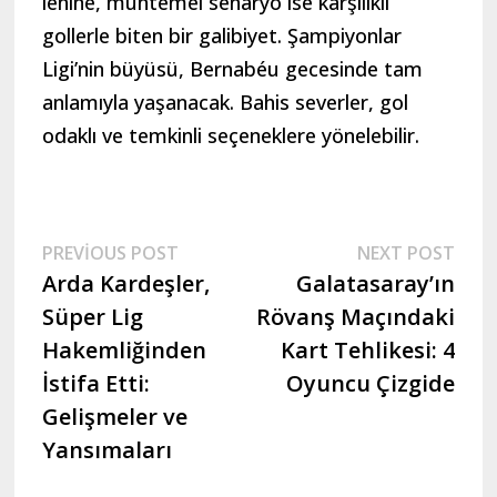
lehine, muhtemel senaryo ise karşılıklı
gollerle biten bir galibiyet. Şampiyonlar
Ligi’nin büyüsü, Bernabéu gecesinde tam
anlamıyla yaşanacak. Bahis severler, gol
odaklı ve temkinli seçeneklere yönelebilir.
Yazı
Previous
Nex
PREVIOUS POST
NEXT POST
post:
post
Arda Kardeşler,
Galatasaray’ın
gezinmesi
Süper Lig
Rövanş Maçındaki
Hakemliğinden
Kart Tehlikesi: 4
İstifa Etti:
Oyuncu Çizgide
Gelişmeler ve
Yansımaları