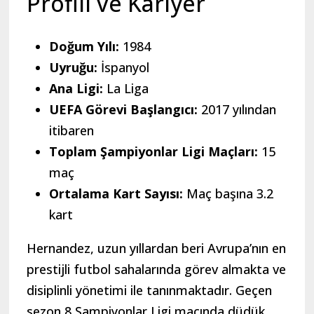
Profili ve Kariyer
Doğum Yılı:
1984
Uyruğu:
İspanyol
Ana Ligi:
La Liga
UEFA Görevi Başlangıcı:
2017 yılından
itibaren
Toplam Şampiyonlar Ligi Maçları:
15
maç
Ortalama Kart Sayısı:
Maç başına 3.2
kart
Hernandez, uzun yıllardan beri Avrupa’nın en
prestijli futbol sahalarında görev almakta ve
disiplinli yönetimi ile tanınmaktadır. Geçen
sezon 8 Şampiyonlar Ligi maçında düdük