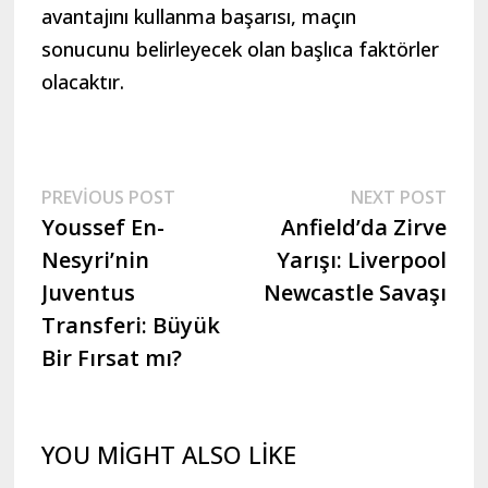
avantajını kullanma başarısı, maçın
sonucunu belirleyecek olan başlıca faktörler
olacaktır.
Yazı
Previous
Nex
PREVIOUS POST
NEXT POST
post:
post
Youssef En-
Anfield’da Zirve
gezinmesi
Nesyri’nin
Yarışı: Liverpool
Juventus
Newcastle Savaşı
Transferi: Büyük
Bir Fırsat mı?
YOU MIGHT ALSO LIKE