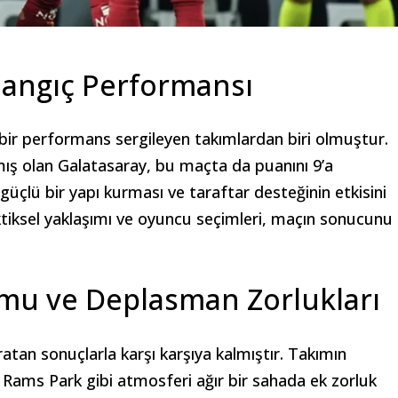
langıç Performansı
i bir performans sergileyen takımlardan biri olmuştur.
mış olan Galatasaray, bu maçta da puanını 9’a
üçlü bir yapı kurması ve taraftar desteğinin etkisini
tiksel yaklaşımı ve oyuncu seçimleri, maçın sonucunu
mu ve Deplasman Zorlukları
ratan sonuçlarla karşı karşıya kalmıştır. Takımın
Rams Park gibi atmosferi ağır bir sahada ek zorluk