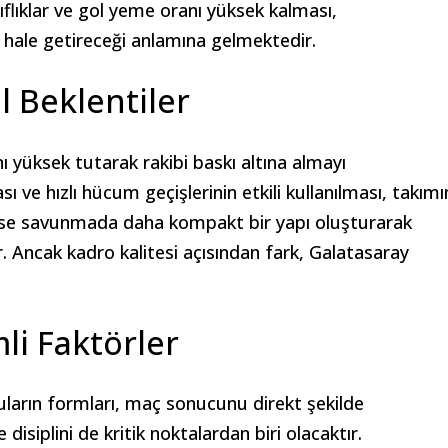
flıklar ve gol yeme oranı yüksek kalması,
 hale getireceği anlamına gelmektedir.
l Beklentiler
 yüksek tutarak rakibi baskı altına almayı
ve hızlı hücum geçişlerinin etkili kullanılması, takımı
r ise savunmada daha kompakt bir yapı oluşturarak
. Ancak kadro kalitesi açısından fark, Galatasaray
i Faktörler
ların formları, maç sonucunu direkt şekilde
disiplini de kritik noktalardan biri olacaktır.