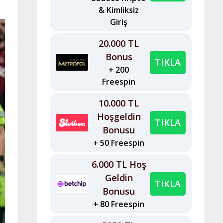
& Kimliksiz
Giriş
20.000 TL
Bonus
TIKLA
+ 200
Freespin
10.000 TL
Hoşgeldin
TIKLA
Bonusu
+ 50 Freespin
6.000 TL Hoş
Geldin
TIKLA
Bonusu
+ 80 Freespin