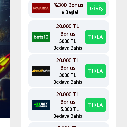
%300 Bonus
GİRİŞ
ile Başla!
20.000 TL
Bonus
TIKLA
5000 TL
Bedava Bahis
20.000 TL
Bonus
TIKLA
3000 TL
Bedava Bahis
20.000 TL
Bonus
TIKLA
+ 5.000 TL
Bedava Bahis