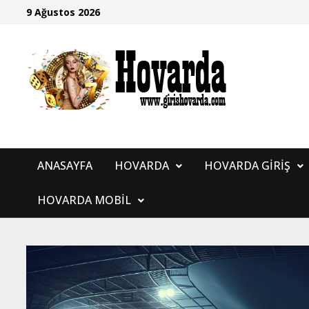
İçeriğe
9 Ağustos 2026
geç
ANASAYFA
HOVARDA
HOVARDA GIRIŞ
HOVARDA MOBIL