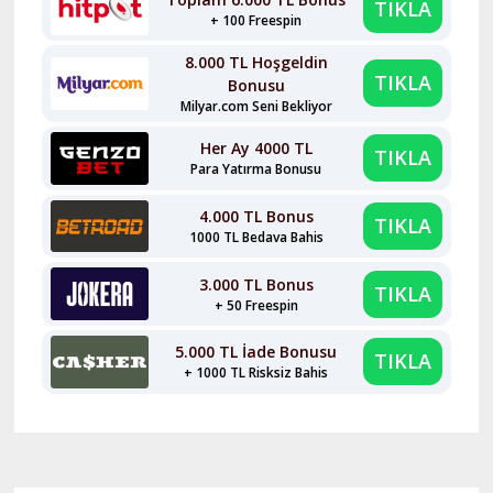
TIKLA
+ 100 Freespin
8.000 TL Hoşgeldin
TIKLA
Bonusu
Milyar.com Seni Bekliyor
Her Ay 4000 TL
TIKLA
Para Yatırma Bonusu
4.000 TL Bonus
TIKLA
1000 TL Bedava Bahis
3.000 TL Bonus
TIKLA
+ 50 Freespin
5.000 TL İade Bonusu
TIKLA
+ 1000 TL Risksiz Bahis