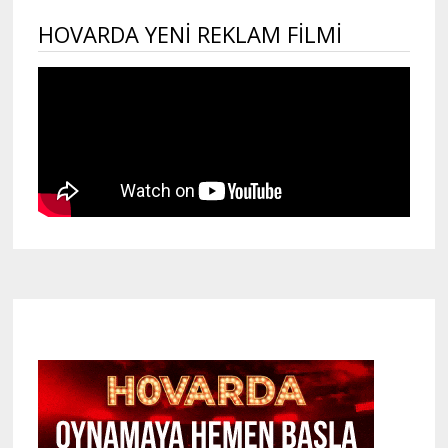
HOVARDA YENI REKLAM FILMI