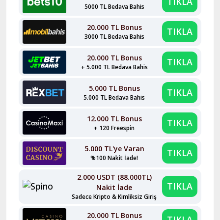
TIKLA
5000 TL Bedava Bahis
20.000 TL Bonus
TIKLA
3000 TL Bedava Bahis
20.000 TL Bonus
TIKLA
+ 5.000 TL Bedava Bahis
5.000 TL Bonus
TIKLA
5.000 TL Bedava Bahis
12.000 TL Bonus
TIKLA
+ 120 Freespin
5.000 TL'ye Varan
TIKLA
%100 Nakit İade!
2.000 USDT (88.000TL)
TIKLA
Nakit İade
Sadece Kripto & Kimliksiz Giriş
20.000 TL Bonus
TIKLA