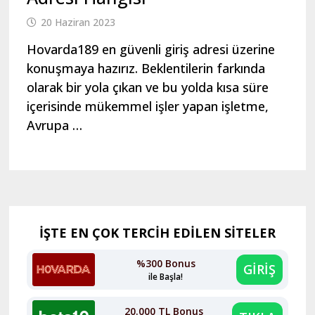
20 Haziran 2023
Hovarda189 en güvenli giriş adresi üzerine
konuşmaya hazırız. Beklentilerin farkında
olarak bir yola çıkan ve bu yolda kısa süre
içerisinde mükemmel işler yapan işletme,
Avrupa …
İŞTE EN ÇOK TERCİH EDİLEN SİTELER
%300 Bonus
GİRİŞ
ile Başla!
20.000 TL Bonus