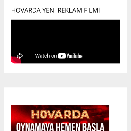
HOVARDA YENI REKLAM FILMI