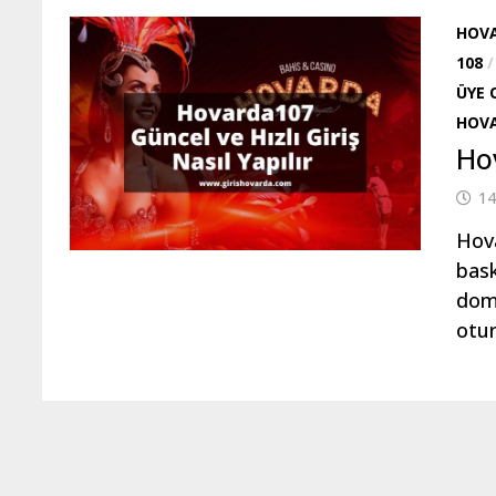
HOV
108
ÜYE 
HOV
Hov
14
Hova
bask
doma
otu