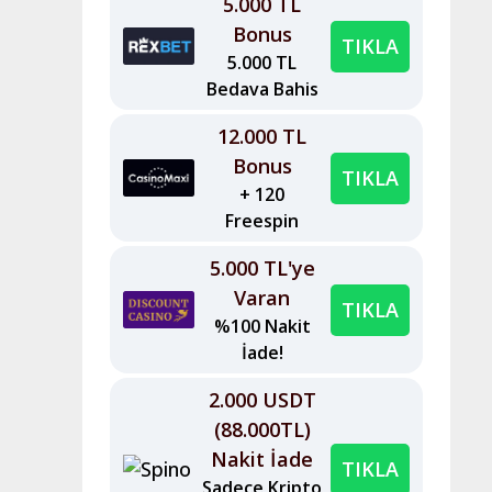
5.000 TL
Bonus
TIKLA
5.000 TL
Bedava Bahis
12.000 TL
Bonus
TIKLA
+ 120
Freespin
5.000 TL'ye
Varan
TIKLA
%100 Nakit
İade!
2.000 USDT
(88.000TL)
Nakit İade
TIKLA
Sadece Kripto