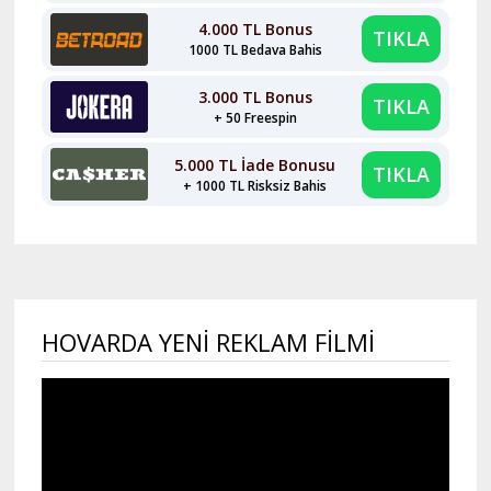
4.000 TL Bonus
TIKLA
1000 TL Bedava Bahis
3.000 TL Bonus
TIKLA
+ 50 Freespin
5.000 TL İade Bonusu
TIKLA
+ 1000 TL Risksiz Bahis
HOVARDA YENI REKLAM FILMI