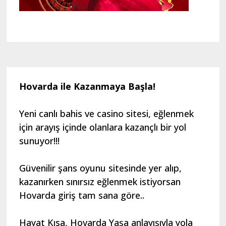
Hovarda ile Kazanmaya Başla!
Yeni canlı bahis ve casino sitesi, eğlenmek
için arayış içinde olanlara kazançlı bir yol
sunuyor!!!
Güvenilir şans oyunu sitesinde yer alıp,
kazanırken sınırsız eğlenmek istiyorsan
Hovarda giriş tam sana göre..
Hayat Kısa, Hovarda Yaşa anlayışıyla yola