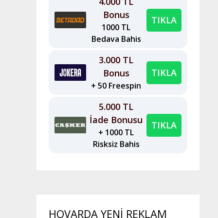
4.000 TL
Bonus
TIKLA
1000 TL
Bedava Bahis
3.000 TL
TIKLA
Bonus
+ 50 Freespin
5.000 TL
İade Bonusu
TIKLA
+ 1000 TL
Risksiz Bahis
HOVARDA YENI REKLAM