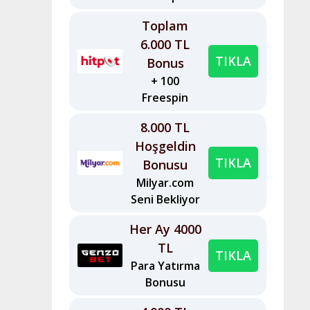
Toplam
6.000 TL
TIKLA
Bonus
+ 100
Freespin
8.000 TL
Hoşgeldin
TIKLA
Bonusu
Milyar.com
Seni Bekliyor
Her Ay 4000
TL
TIKLA
Para Yatırma
Bonusu