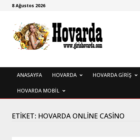
İçeriğe
8 Ağustos 2026
geç
ANASAYFA
HOVARDA
HOVARDA GIRIŞ
HOVARDA MOBIL
ETIKET:
HOVARDA ONLINE CASINO