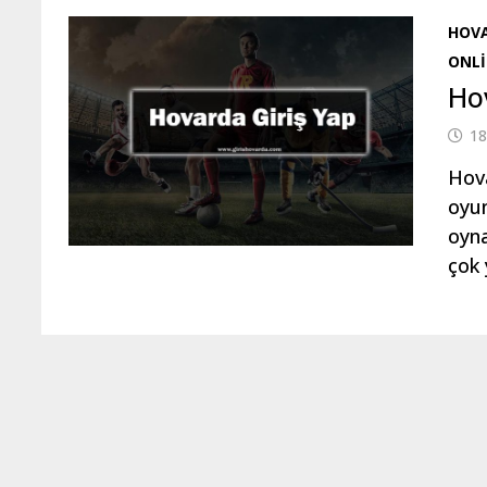
HOVA
ONLI
Ho
18
Hova
oyun
oyna
çok 