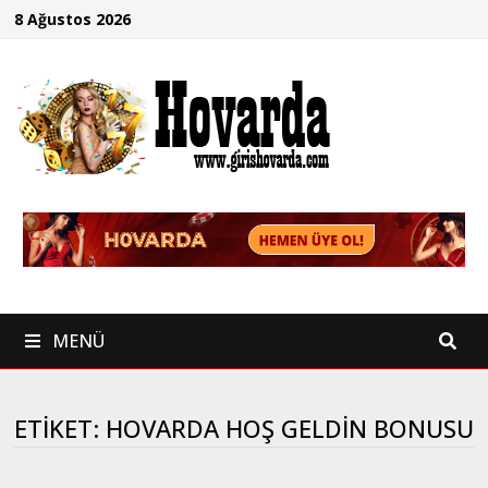
İçeriğe
8 Ağustos 2026
geç
MENÜ
ETIKET:
HOVARDA HOŞ GELDIN BONUSU