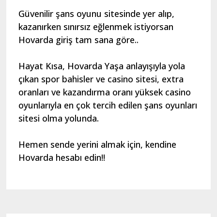
Güvenilir şans oyunu sitesinde yer alıp,
kazanırken sınırsız eğlenmek istiyorsan
Hovarda giriş tam sana göre..
Hayat Kısa, Hovarda Yaşa anlayışıyla yola
çıkan spor bahisler ve casino sitesi, extra
oranları ve kazandırma oranı yüksek casino
oyunlarıyla en çok tercih edilen şans oyunları
sitesi olma yolunda.
Hemen sende yerini almak için, kendine
Hovarda hesabı edin!!