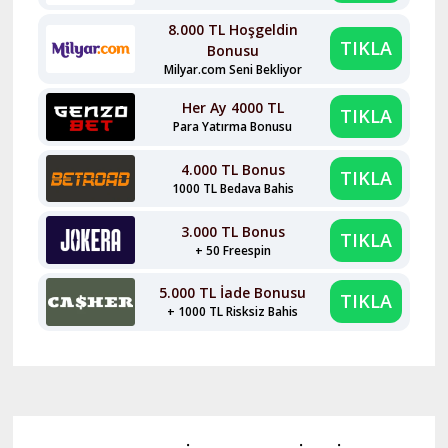
8.000 TL Hoşgeldin
TIKLA
Bonusu
Milyar.com Seni Bekliyor
Her Ay 4000 TL
TIKLA
Para Yatırma Bonusu
4.000 TL Bonus
TIKLA
1000 TL Bedava Bahis
3.000 TL Bonus
TIKLA
+ 50 Freespin
5.000 TL İade Bonusu
TIKLA
+ 1000 TL Risksiz Bahis