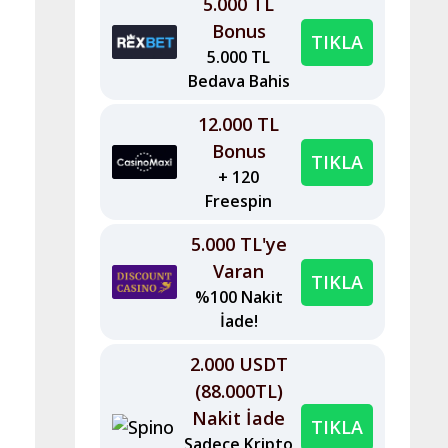
5.000 TL
Bonus
TIKLA
5.000 TL
Bedava Bahis
12.000 TL
Bonus
TIKLA
+ 120
Freespin
5.000 TL'ye
Varan
TIKLA
%100 Nakit
İade!
2.000 USDT
(88.000TL)
Nakit İade
TIKLA
Sadece Kripto