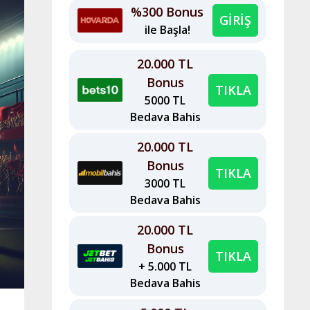
%300 Bonus
GİRİŞ
ile Başla!
20.000 TL
Bonus
TIKLA
5000 TL
Bedava Bahis
20.000 TL
Bonus
TIKLA
3000 TL
Bedava Bahis
20.000 TL
Bonus
TIKLA
+ 5.000 TL
Bedava Bahis