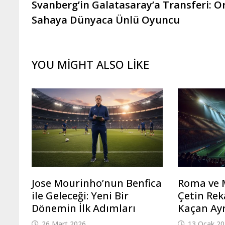
post:
Svanberg’in Galatasaray’a Transferi: O
gezinmesi
Sahaya Dünyaca Ünlü Oyuncu
YOU MIGHT ALSO LIKE
Jose Mourinho’nun Benfica
Roma ve 
ile Geleceği: Yeni Bir
Çetin Re
Dönemin İlk Adımları
Kaçan Ayr
26 Mart 2026
13 Ocak 2