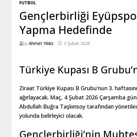
FUTBOL
Gençlerbirliği Eyüpspo
Yapma Hedefinde
by
Ahmet Yıldız
3 Şubat 2026
Türkiye Kupası B Grubu’
Ziraat Türkiye Kupası B Grubu’nun 3. haftasın
ağırlayacak. Maç, 4 Şubat 2026 Çarşamba gün
Abdullah Buğra Taşkınsoy tarafından yönetilec
yolunda belirleyici olacak.
Gençlerbirliği’nin Muht