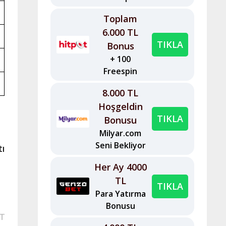
Toplam
6.000 TL
TIKLA
Bonus
+ 100
Freespin
8.000 TL
Hoşgeldin
TIKLA
Bonusu
Milyar.com
Seni Bekliyor
tı
Her Ay 4000
TL
TIKLA
Para Yatırma
Bonusu
Next
T