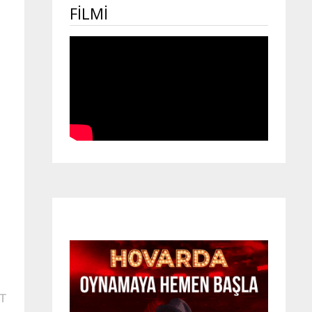
FILMI
i
Next
T