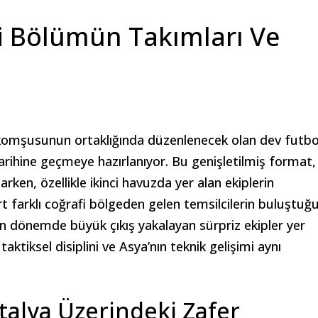
ci Bölümün Takımları Ve
y komşusunun ortaklığında düzenlenecek olan dev futbo
tarihine geçmeye hazırlanıyor. Bu genişletilmiş format,
en, özellikle ikinci havuzda yer alan ekiplerin
ört farklı coğrafi bölgeden gelen temsilcilerin buluştuğ
 dönemde büyük çıkış yakalayan sürpriz ekipler yer
aktiksel disiplini ve Asya’nın teknik gelişimi aynı
İtalya Üzerindeki Zafer