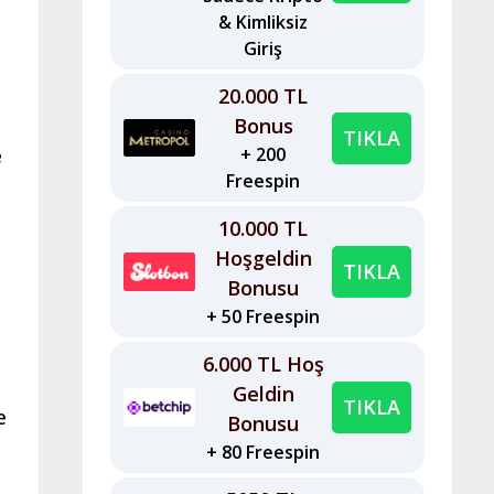
& Kimliksiz
Giriş
20.000 TL
Bonus
TIKLA
e
+ 200
Freespin
10.000 TL
Hoşgeldin
TIKLA
Bonusu
+ 50 Freespin
6.000 TL Hoş
Geldin
TIKLA
e
Bonusu
+ 80 Freespin