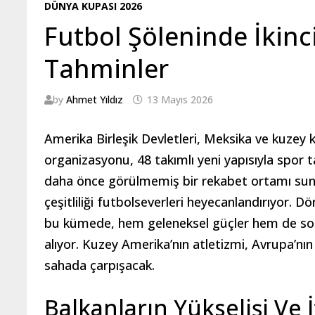
DÜNYA KUPASI 2026
Futbol Şöleninde İkin
Tahminler
by
Ahmet Yıldız
13 Mayıs 2026
Amerika Birleşik Devletleri, Meksika ve kuze
organizasyonu, 48 takımlı yeni yapısıyla spor 
daha önce görülmemiş bir rekabet ortamı sunark
çeşitliliği futbolseverleri heyecanlandırıyor. D
bu kümede, hem geleneksel güçler hem de son
alıyor. Kuzey Amerika’nın atletizmi, Avrupa’nın t
sahada çarpışacak.
Balkanların Yükselişi Ve 