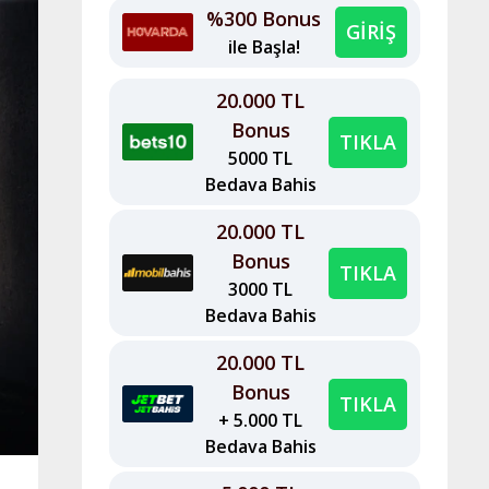
%300 Bonus
GİRİŞ
ile Başla!
20.000 TL
Bonus
TIKLA
5000 TL
Bedava Bahis
20.000 TL
Bonus
TIKLA
3000 TL
Bedava Bahis
20.000 TL
Bonus
TIKLA
+ 5.000 TL
Bedava Bahis