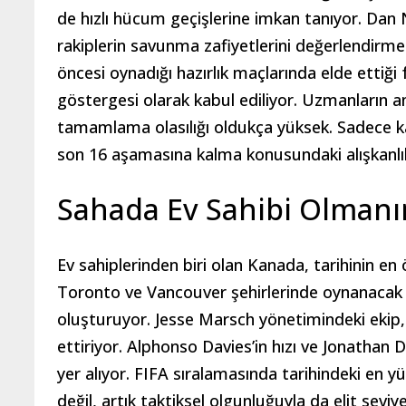
de hızlı hücum geçişlerine imkan tanıyor. Dan 
rakiplerin savunma zafiyetlerini değerlendirm
öncesi oynadığı hazırlık maçlarında elde ettiği 
göstergesi olarak kabul ediliyor. Uzmanların an
tamamlama olasılığı oldukça yüksek. Sadece ka
son 16 aşamasına kalma konusundaki alışkanlıkl
Sahada Ev Sahibi Olmanı
Ev sahiplerinden biri olan Kanada, tarihinin en
Toronto ve Vancouver şehirlerinde oynanacak 
oluşturuyor. Jesse Marsch yönetimindeki ekip, 
ettiriyor. Alphonso Davies’in hızı ve Jonathan Da
yer alıyor. FIFA sıralamasında tarihindeki en 
değil, artık taktiksel olgunluğuyla da elit sevi