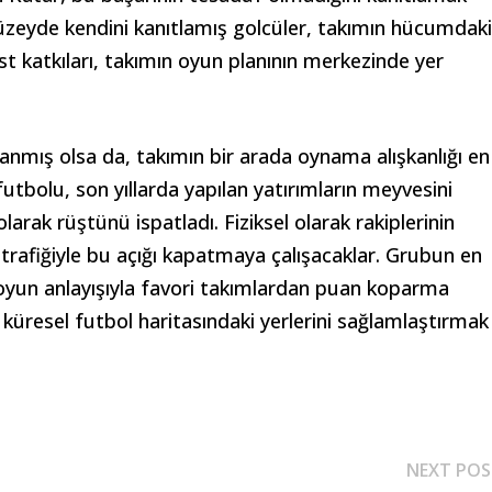
 düzeyde kendini kanıtlamış golcüler, takımın hücumdak
asist katkıları, takımın oyun planının merkezinde yer
şanmış olsa da, takımın bir arada oynama alışkanlığı en
futbolu, son yıllarda yapılan yatırımların meyvesini
rak rüştünü ispatladı. Fiziksel olarak rakiplerinin
s trafiğiyle bu açığı kapatmaya çalışacaklar. Grubun en
bir oyun anlayışıyla favori takımlardan puan koparma
 küresel futbol haritasındaki yerlerini sağlamlaştırmak
NEXT POS