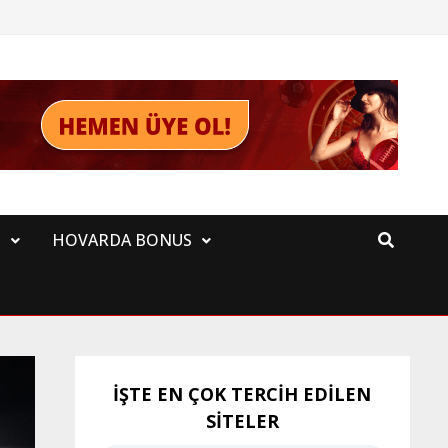
I
HOVARDA BONUS
İŞTE EN ÇOK TERCİH EDİLEN
SİTELER