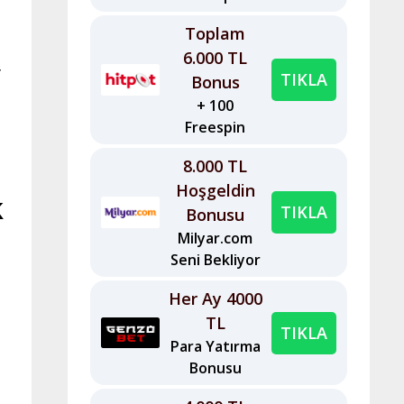
Toplam
6.000 TL
r
TIKLA
Bonus
+ 100
Freespin
8.000 TL
Hoşgeldin
k
TIKLA
Bonusu
Milyar.com
Seni Bekliyor
Her Ay 4000
TL
TIKLA
Para Yatırma
Bonusu