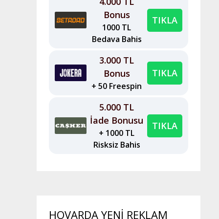
4.000 TL
Bonus
TIKLA
1000 TL
Bedava Bahis
3.000 TL
TIKLA
Bonus
+ 50 Freespin
5.000 TL
İade Bonusu
TIKLA
+ 1000 TL
Risksiz Bahis
HOVARDA YENI REKLAM