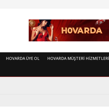
HOVARDA ÜYE OL
HOVARDA MÜŞTERI HIZMETLER