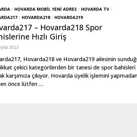
ARDA
/
HOVARDA MOBIL YENI ADRES
/
HOVARDA TV
/
ARDA217
/
HOVARDA218
/
HOVARDA219
varda217 – Hovarda218 Spor
islerine Hızlı Giriş
Eylül 2023
arda217, Hovarda218 ve Hovarda219 ailesinin sunduğ
ikkat çekici kategorilerden bir tanesi de spor bahisleri
ak karşımıza çıkıyor. Hovarda üyelik işlemini yapmada
en önce lütfen …