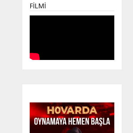
FILMI