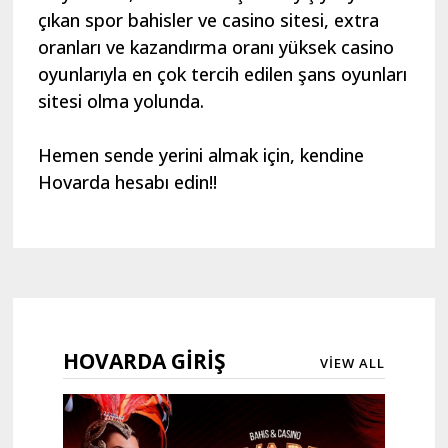
çıkan spor bahisler ve casino sitesi, extra
oranları ve kazandırma oranı yüksek casino
oyunlarıyla en çok tercih edilen şans oyunları
sitesi olma yolunda.
Hemen sende yerini almak için, kendine
Hovarda hesabı edin!!
HOVARDA GIRIŞ
VIEW ALL