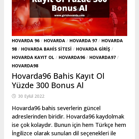
HOVARDA 96
/
HOVARDA
/
HOVARDA 97
/
HOVARDA
98
/
HOVARDA BAHIS SITESI
/
HOVARDA GIRIŞ
/
HOVARDA KAYIT OL
/
HOVARDA96
/
HOVARDA97
/
HOVARDA98
Hovarda96 Bahis Kayıt Ol
Yüzde 300 Bonus Al
30 Eylül 2022
Hovarda96 bahis severlerin güncel
adreslerinden biridir. Hovarda96 kaydolmak
ise çok kolaydır. Bunun için hem Türkçe hem
İngilizce olarak sunulan dil seçenekleri ile