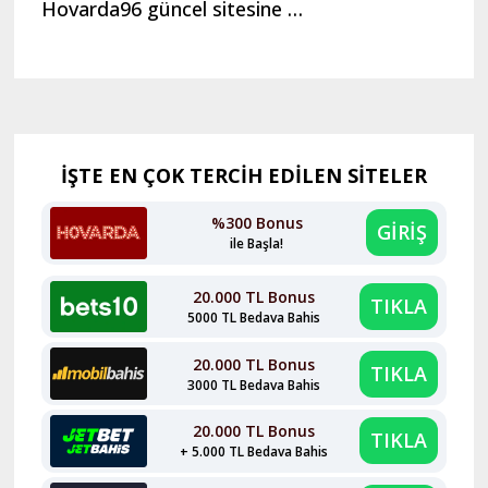
Hovarda96 güncel sitesine …
İŞTE EN ÇOK TERCİH EDİLEN SİTELER
%300 Bonus
GİRİŞ
ile Başla!
20.000 TL Bonus
TIKLA
5000 TL Bedava Bahis
20.000 TL Bonus
TIKLA
3000 TL Bedava Bahis
20.000 TL Bonus
TIKLA
+ 5.000 TL Bedava Bahis