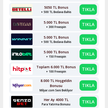
5050 TL Bonus
TIKLA
+ 500 TL Bedava Bahis
5.000 TL Bonus
TIKLA
+ 300 Freespin
5.000 TL Bonus
TIKLA
+ 500 TL Bedava Bahis
5.000 TL Bonus
TIKLA
+ 150 Freespin
Toplam 6.000 TL Bonus
TIKLA
+ 100 Freespin
8.000 TL Hoşgeldin
TIKLA
Bonusu
Milyar.com Seni Bekliyor
Her Ay 4000 TL
TIKLA
Para Yatırma Bonusu