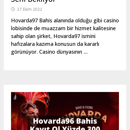
27 Ekim 2022
Hovarda97 Bahis alanında olduğu gibi casino
lobisinde de muazzam bir hizmet kalitesine
sahip olan şirket, Hovarda97 ismini
hafızalara kazıma konusun da kararlı
görünüyor. Casino dünyasının …