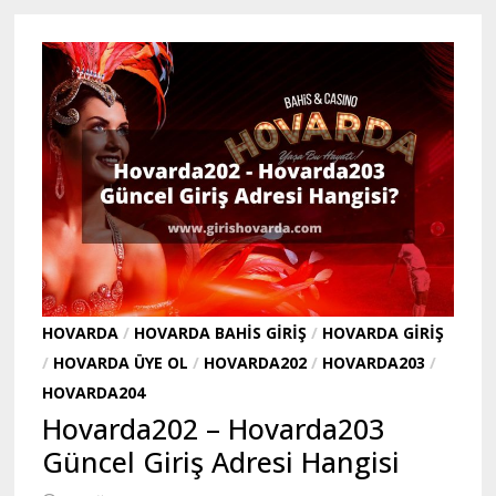
HOVARDA
/
HOVARDA BAHIS GIRIŞ
/
HOVARDA GIRIŞ
/
HOVARDA ÜYE OL
/
HOVARDA202
/
HOVARDA203
/
HOVARDA204
Hovarda202 – Hovarda203
Güncel Giriş Adresi Hangisi