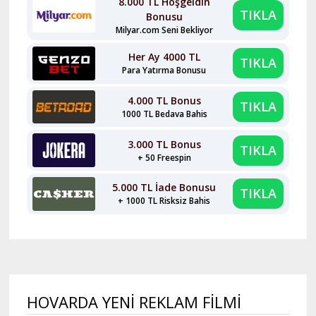
8.000 TL Hoşgeldin
TIKLA
Bonusu
Milyar.com Seni Bekliyor
Her Ay 4000 TL
TIKLA
Para Yatırma Bonusu
4.000 TL Bonus
TIKLA
1000 TL Bedava Bahis
3.000 TL Bonus
TIKLA
+ 50 Freespin
5.000 TL İade Bonusu
TIKLA
+ 1000 TL Risksiz Bahis
HOVARDA YENI REKLAM FILMI