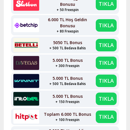
TIKLA
Bonusu
+ 50 Freespin
6.000 TL Hoş Geldin
TIKLA
Bonusu
+ 80 Freespin
5050 TL Bonus
TIKLA
+ 500 TL Bedava Bahis
5.000 TL Bonus
TIKLA
+ 300 Freespin
5.000 TL Bonus
TIKLA
+ 500 TL Bedava Bahis
5.000 TL Bonus
TIKLA
+ 150 Freespin
Toplam 6.000 TL Bonus
TIKLA
+ 100 Freespin